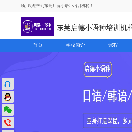
嗨, 欢迎来到东莞启德小语种培训机构！
东莞启德小语种培训机
首页
学校简介
课程