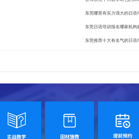
东莞哪里有实力强大的日语
东莞日语培训报名哪家机构
东莞推荐十大有名气的日语