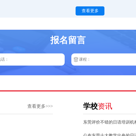
查看更多
报名留言
学校
资讯
查看更多>>>
东莞评价不错的日语培训机
公布东莞十大教学出色的日